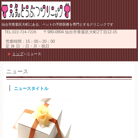
仙台市青葉区大町にある、ペットの予防医療を専門とするクリニックです
〒980-0804 仙台市青葉区大町2丁目12-15
TEL.
022-724-7226
営業時間：15：00～20：00
定 休 日 ：日・月・祝日
トップ
›
ニュース
ニュース
ニュースタイトル